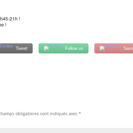
9h45-21h !
he !
Tweet
Follow us
Sav
champs obligatoires sont indiqués avec
*