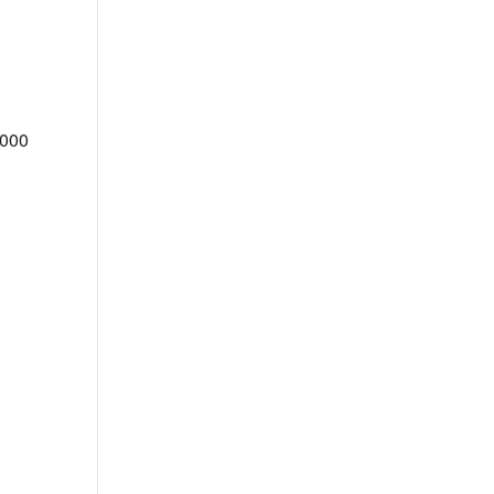
000
ous.