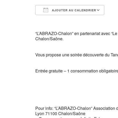
AJOUTER AU CALENDRIER
Télécharger ICS
Calendrier Google
iCalendar
Office 365
Outlook Liv
“L’ABRAZO-Chalon” en partenariat
Chalon/Saône.
Vous propose une soirée découverte du Tango
Entrée gratuite – 1 consommation obligat
Réservation tél : 
Pour info: “L’ABRAZO-Chalon” Association 
Lyon 71100 Chalon/Saône