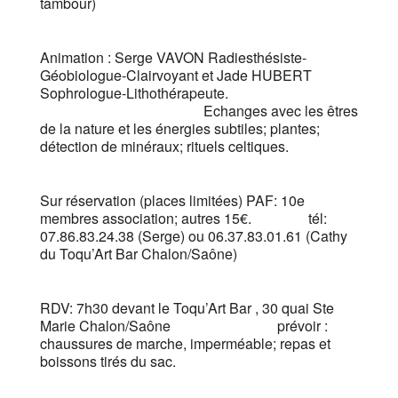
tambour)
Animation : Serge VAVON Radiesthésiste-
Géobiologue-Clairvoyant et Jade HUBERT
Sophrologue-Lithothérapeute.
Echanges avec les êtres
de la nature et les énergies subtiles; plantes;
détection de minéraux; rituels celtiques.
Sur réservation (places limitées) PAF: 10e
membres association; autres 15€. tél:
07.86.83.24.38 (Serge) ou 06.37.83.01.61 (Cathy
du Toqu’Art Bar Chalon/Saône)
RDV: 7h30 devant le Toqu’Art Bar , 30 quai Ste
Marie Chalon/Saône prévoir :
chaussures de marche, imperméable; repas et
boissons tirés du sac.