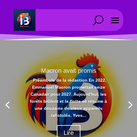
Macron avait promis
Préambule de la rédaction En 2022,
Emmanuel Macron promettait seize
Canadair pour 2027. Aujourd'hui, les
forêts brûlent et la flotte se résume à
une douzaine de vieux appareils
rafistolés. Yves...
Lire