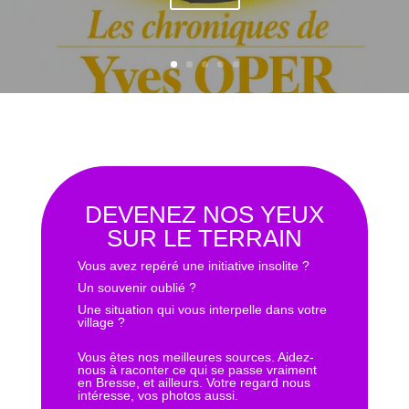
DEVENEZ NOS YEUX
SUR LE TERRAIN
Vous avez repéré une initiative insolite ?
Un souvenir oublié ?
Une situation qui vous interpelle dans votre
village ?
Vous êtes nos meilleures sources. Aidez-
nous à raconter ce qui se passe vraiment
en Bresse, et ailleurs. Votre regard nous
intéresse, vos photos aussi.