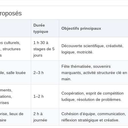
proposés
Durée
Objectifs principaux
typique
s culturels,
1 h 30 à
Découverte scientifique, créativité,
, structures
stages de 5
logique, motricité.
s
jours
Fête thématisée, souvenirs
le, salle louée
2–3 h
marquants, activité structurée clé en
main.
ments,
Coopération, esprit de compétition
ations,
1–2 h
ludique, résolution de problèmes.
rises
rise, lieux de
2 h à
Cohésion d’équipe, communication,
aire
journée
réflexion stratégique et créative.