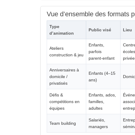
Vue d’ensemble des formats 
Type
Public visé
Lieu
d’animation
Enfants,
Centre
Ateliers
parfois
écoles
construction & jeu
parent‑enfant
privée
Anniversaires à
Enfants (4–15
domicile /
Domici
ans)
privatisés
Défis &
Enfants, ados,
Événe
compétitions en
familles,
associ
équipes
adultes
entrep
Salariés,
Entrep
Team building
managers
sémin