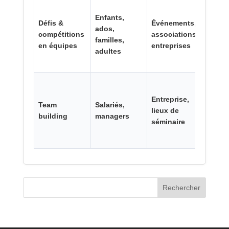
Enfants,
Défis &
Événements,
ados,
compétitions
associations,
1–2 h
familles,
en équipes
entreprises
adultes
Entreprise,
Team
Salariés,
2 h à
lieux de
building
managers
journ
séminaire
Rechercher