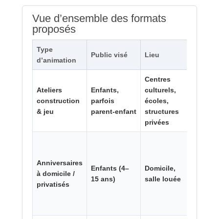
Vue d’ensemble des formats
proposés
Type
Durée
Public visé
Lieu
d’animation
typiq
Centres
1 h 30
Ateliers
Enfants,
culturels,
à
construction
parfois
écoles,
stage
& jeu
parent‑enfant
structures
de 5
privées
jours
Anniversaires
Enfants (4–
Domicile,
à domicile /
2–3 h
15 ans)
salle louée
privatisés