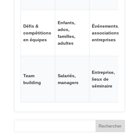
Enfants,
Défis &
Événements,
ados,
compétitions
associations,
1–2 h
familles,
en équipes
entreprises
adultes
Entreprise,
Team
Salariés,
2 h à
lieux de
building
managers
journ
séminaire
Rechercher