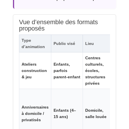
Vue d’ensemble des formats
proposés
Type
Durée
Public visé
Lieu
d’animation
typiq
Centres
1 h 30
Ateliers
Enfants,
culturels,
à
construction
parfois
écoles,
stage
& jeu
parent‑enfant
structures
de 5
privées
jours
Anniversaires
Enfants (4–
Domicile,
à domicile /
2–3 h
15 ans)
salle louée
privatisés