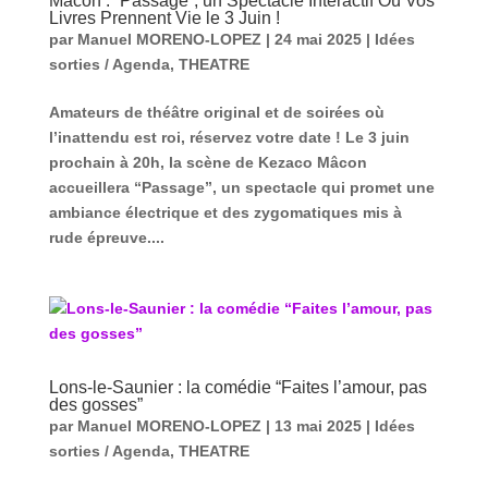
Mâcon : “Passage”, un Spectacle Interactif Où Vos
Livres Prennent Vie le 3 Juin !
par
Manuel MORENO-LOPEZ
|
24 mai 2025
|
Idées
sorties / Agenda
,
THEATRE
Amateurs de théâtre original et de soirées où
l’inattendu est roi, réservez votre date ! Le 3 juin
prochain à 20h, la scène de Kezaco Mâcon
accueillera “Passage”, un spectacle qui promet une
ambiance électrique et des zygomatiques mis à
rude épreuve....
Lons-le-Saunier : la comédie “Faites l’amour, pas
des gosses”
par
Manuel MORENO-LOPEZ
|
13 mai 2025
|
Idées
sorties / Agenda
,
THEATRE