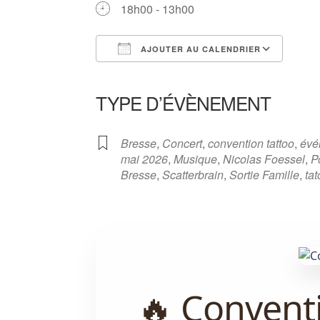
18h00 - 13h00
AJOUTER AU CALENDRIER
Télécharger ICS
Calendrier Google
iCalendar
Office 365
Outlook Liv
TYPE D’ÉVÈNEMENT
Bresse
,
Concert
,
convention tattoo
,
évé
mai 2026
,
Musique
,
Nicolas Foessel
,
P
Bresse
,
Scatterbrain
,
Sortie Famille
,
ta
🔥 Conventi