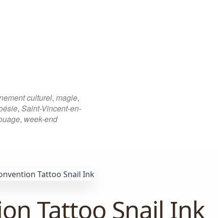
e
nement culturel
,
magie
,
oésie
,
Saint-Vincent-en-
touage
,
week-end
on Tattoo Snail Ink