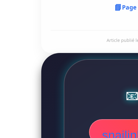
📘
Page
Article publié l

snail