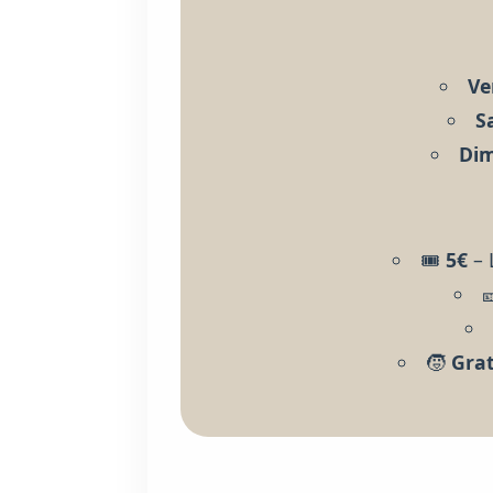
Ve
S
Dim
🎟️
5€
– 
🧒
Grat