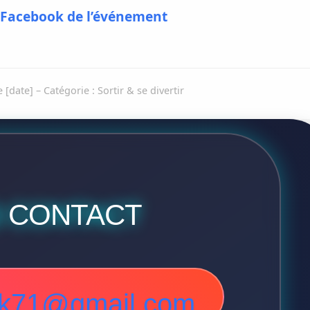
 Facebook de l’événement
e [date] – Catégorie : Sortir & se divertir
 CONTACT
ink71@gmail.com