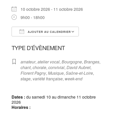
10 octobre 2026 - 11 octobre 2026
9h00 - 18h00
AJOUTER AU CALENDRIER
Télécharger ICS
Calendrier Goog
TYPE D’ÉVÈNEMENT
amateur
,
atelier vocal
,
Bourgogne
,
Branges
,
chant
,
chorale
,
convivial
,
David Aubret
,
Florent Pagny
,
Musique
,
Saône-et-Loire
,
stage
,
variété française
,
week-end
Dates :
du samedi 10 au dimanche 11 octobre
2026
Horaires :