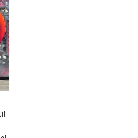
ui
ai