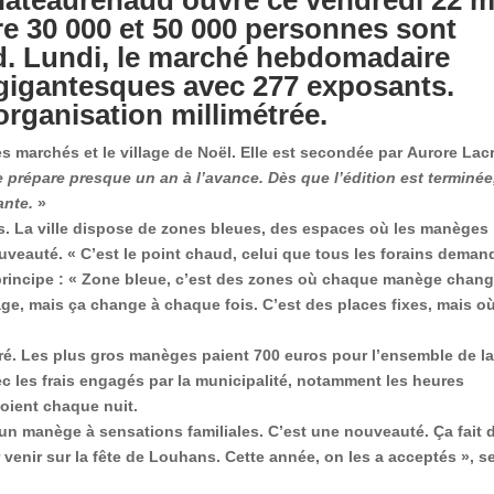
re 30 000 et 50 000 personnes sont
d. Lundi, le marché hebdomadaire
gigantesques avec 277 exposants.
organisation millimétrée.
es marchés et le village de Noël. Elle est secondée par
Aurore Lac
se prépare presque un an à l’avance. Dès que l’édition est terminée
ante.
»
ts. La ville dispose de zones bleues, des espaces où les manèges
uveauté. « C’est le point chaud, celui que tous les forains deman
principe : «
Zone bleue, c’est des zones où chaque manège chan
e, mais ça change à chaque fois. C’est des places fixes, mais où
ré
. Les plus gros manèges paient
700 euros
pour l’ensemble de l
ec les frais engagés par la municipalité, notamment les heures
oient chaque nuit.
t un manège à sensations familiales. C’est une nouveauté. Ça fait 
enir sur la fête de Louhans. Cette année, on les a acceptés », s