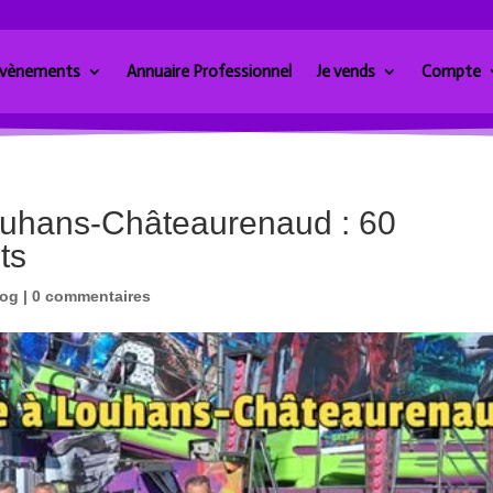
vènements
Annuaire Professionnel
Je vends
Compte
ouhans-Châteaurenaud : 60
ts
log
|
0 commentaires