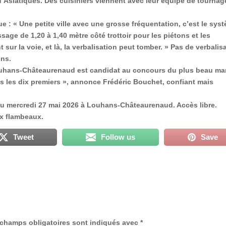
d’Asiatiques. Des cuisiniers viennent avec leur équipe de tournag
e : « Une petite ville avec une grosse fréquentation, c’est le sys
ssage de 1,20 à 1,40 mètre côté trottoir
pour les piétons et les
sur la voie, et là, la verbalisation peut tomber. » Pas de verbalis
ens.
 Louhans-Châteaurenaud est candidat au concours du plus beau ma
s les dix premiers
», annonce Frédéric Bouchet, confiant mais
au mercredi 27 mai 2026
à Louhans-Châteaurenaud. Accès libre.
ux flambeaux.
Tweet
Follow us
Save
champs obligatoires sont indiqués avec
*