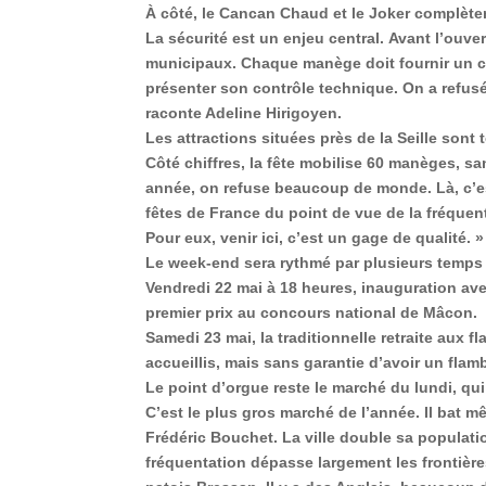
À côté, le Cancan Chaud et le Joker complèten
La sécurité est un enjeu central.
Avant l’ouve
municipaux
. Chaque manège doit fournir un
c
présenter son contrôle technique. On a refusé
raconte Adeline Hirigoyen.
Les attractions situées près de la Seille son
Côté chiffres, la fête mobilise
60 manèges
, sa
année, on refuse beaucoup de monde. Là, c’es
fêtes de France du point de vue de la fréquent
Pour eux, venir ici, c’est un gage de qualité. »
Le week-end sera rythmé par plusieurs temps 
Vendredi 22 mai à 18 heures
, inauguration av
premier prix au concours national de Mâcon.
Samedi 23 mai
, la traditionnelle retraite aux 
accueillis, mais sans garantie d’avoir un flam
Le point d’orgue reste le
marché du lundi
, qu
C’est le plus gros marché de l’année. Il bat m
Frédéric Bouchet
. La ville double sa populat
fréquentation dépasse largement les frontières