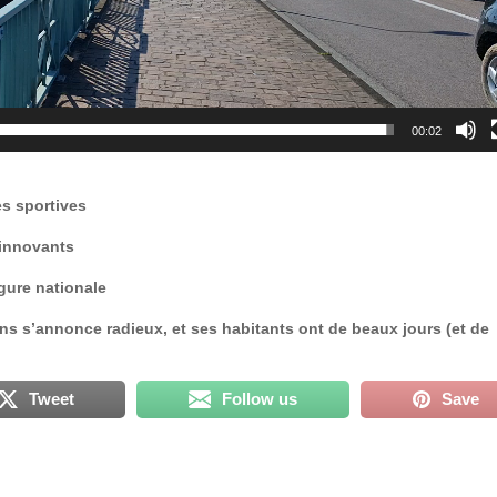
00:02
es sportives
 innovants
gure nationale
ans s’annonce radieux, et ses habitants ont de beaux jours (et de
Tweet
Follow us
Save