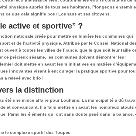
ctivité physique auprès de tous ses habitants. Plongeons ensembl
ons ce que cela signifie pour Louhans et ses citoyens.
le active et sportive” ?
stinction nationale créée pour mettre en lumière les communes qui
ort et de l’activité physique. Attribué par le Conseil National de
t ouvert à toutes les villes de France, quelle que soit leur taille o
her ce précieux sésame, les communes doivent démontrer leur
ernier doit mettre en avant leurs initiatives en matière d’équipem
ques innovantes visant à encourager la pratique sportive pour tou
 a relevé avec brio !
rs la distinction
 pas été une mince affaire pour Louhans. La municipalité a dû travai
de et convaincant. Il a fallu mettre en avant les nombreux atouts
sique. Parmi les éléments qui ont sans doute pesé dans la balance,
mme le complexe sportif des Toupes