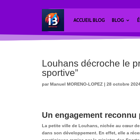
ACCUEIL BLOG
BLOG
É
Louhans décroche le pres
sportive”
par
Manuel MORENO-LOPEZ
|
28 octobre 202
Un engagement reconnu po
La petite ville de Louhans, nichée au cœur d
dans son développement. En effet, elle a ré
prestigieuse remise par le ministre des Sport