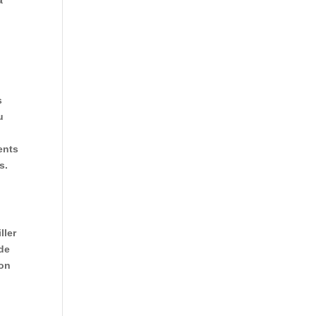
e
s
u
ents
s.
ller
 de
 on