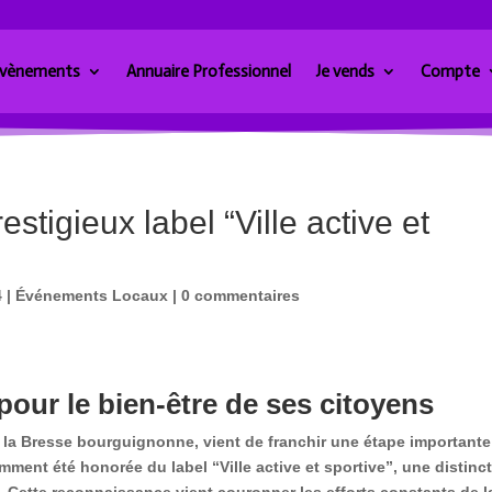
vènements
Annuaire Professionnel
Je vends
Compte
tigieux label “Ville active et
4
|
Événements Locaux
|
0 commentaires
ur le bien-être de ses citoyens
e la Bresse bourguignonne, vient de franchir une étape importante
cemment été honorée du label
“Ville active et sportive”
, une distinc
s. Cette reconnaissance vient couronner les efforts constants de l