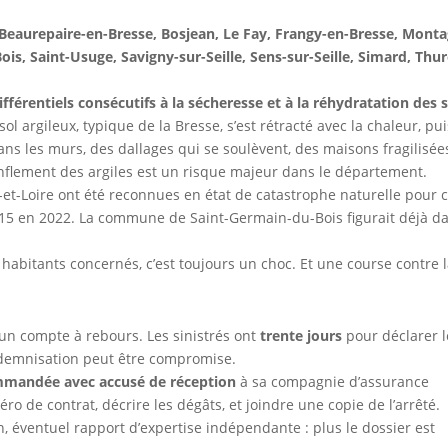
Beaurepaire-en-Bresse, Bosjean, Le Fay, Frangy-en-Bresse, Mont
s, Saint-Usuge, Savigny-sur-Seille, Sens-sur-Seille, Simard, Thur
férentiels consécutifs à la sécheresse et à la réhydratation des s
sol argileux, typique de la Bresse, s’est rétracté avec la chaleur, pui
dans les murs, des dallages qui se soulèvent, des maisons fragilisée
gonflement des argiles est un risque majeur dans le département.
t-Loire ont été reconnues en état de catastrophe naturelle pour 
15 en 2022. La commune de Saint-Germain-du-Bois figurait déjà d
habitants concernés, c’est toujours un choc. Et une course contre 
 un compte à rebours. Les sinistrés ont
trente jours
pour déclarer l
ndemnisation peut être compromise.
mmandée avec accusé de réception
à sa compagnie d’assurance
ro de contrat, décrire les dégâts, et joindre une copie de l’arrêté.
n, éventuel rapport d’expertise indépendante : plus le dossier est