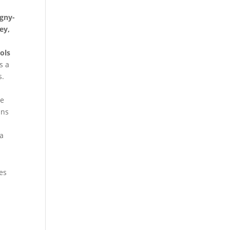
agny-
ey,
ols
s a
s.
ce
ans
la
es