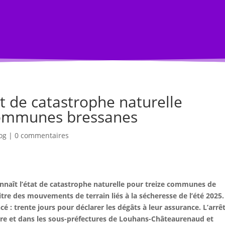
s
Annuaire Professionnel
Je vends
Compte
at de catastrophe naturelle
communes bressanes
og
|
0 commentaires
onnaît l’état de catastrophe naturelle pour treize communes de
itre des mouvements de terrain liés à la sécheresse de l’été 2025.
cé : trente jours pour déclarer les dégâts à leur assurance. L’arrê
ire et dans les sous-préfectures de Louhans-Châteaurenaud et