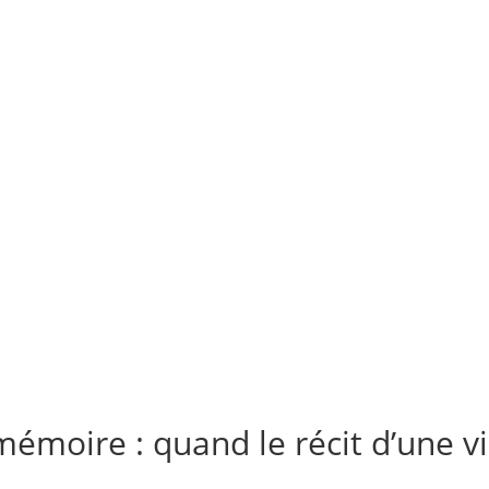
ACCUEIL BLOG
BLOG
Évèn
Je vends
Compte
mémoire : quand le récit d’une v