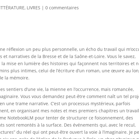
ITTÉRATURE
,
LIVRES
|
0 commentaires
une réflexion un peu plus personnelle, un écho du travail qui m’oc
 et narratives de la Bresse et de la Saône-et-Loire. Vous le savez,
 la mise en lumière des histoires qui façonnent nos territoires et 
mins plus intimes, celui de l’écriture d’un roman, une œuvre au lo
de la mémoire.
les sentiers d’une vie, la mienne en l’occurrence, mais romancée,
imaginaire. Vous vous demandez peut-être comment naît un tel proj
n une trame narrative. C’est un processus mystérieux, parfois
nt, en organisant mes notes et mes premiers chapitres un travai
 comme NotebookLM pour tenter de structurer ce foisonnement, des
s sont remontés à la surface. Des événements qui, avec le recul,
ctures” du réel qui ont peut-être ouvert la voie à l’imaginaire. Je p