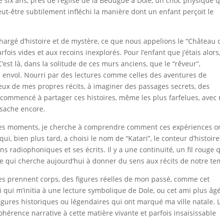
six ans, près de l’église de la Bedugue à Dole, un choc physique q
t-être subtilement infléchi la manière dont un enfant perçoit le
hargé d’histoire et de mystère, ce que nous appelions le “Château 
is vides et aux recoins inexplorés. Pour l’enfant que j’étais alors
C’est là, dans la solitude de ces murs anciens, que le “rêveur”,
son envol. Nourri par des lectures comme celles des aventures de
ieux de mes propres récits, à imaginer des passages secrets, des
’ai commencé à partager ces histoires, même les plus farfelues, avec
 sache encore.
e ces moments, je cherche à comprendre comment ces expériences o
ui, bien plus tard, a choisi le nom de “Katari”, le conteur d’histoire
 radiophoniques et ses écrits. Il y a une continuité, un fil rouge 
te qui cherche aujourd’hui à donner du sens aux récits de notre te
es prennent corps, des figures réelles de mon passé, comme cet
li qui m’initia à une lecture symbolique de Dole, ou cet ami plus âg
figures historiques ou légendaires qui ont marqué ma ville natale. 
cohérence narrative à cette matière vivante et parfois insaisissable