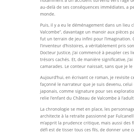
notamment à un accident survenu vers l’âge de 
au-delà de ses conséquences immédiates, a peu
monde.
Puis, il y a eu le déménagement dans un lieu c
Valcombe”, davantage un manoir aux pièces parfo
fut un terrain de jeu infini pour l’imagination. 
l’inventeur d’histoires, a véritablement pris 
Docteur Justice, j’ai commencé à peupler ces l
trésors cachés. Et, de manière significative, j
camarades. Le conteur naissait, sans que je le
Aujourd’hui, en écrivant ce roman, je revisit
façonné le narrateur que je suis devenu, celui q
japonais, comme signature pour ses explorations
relie l’enfant du Château de Valcombe à l’adul
La chronologie se met en place, les personnag
architecte à la retraite passionné par Fulcanel
m’apprit la prudence critique, mais aussi des 
défi est de tisser tous ces fils, de donner une 