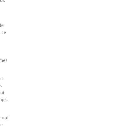
ui,
de
, ce
 mes
nt
s
qui
mps.
é qui
Le