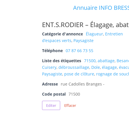
Annuaire INFO BRES
ENT.S.RODIER – Élagage, abatt
Catégorie d'annonce
Élagueur
,
Entretien
d’espaces verts
,
Paysagiste
Téléphone
07 87 66 73 55
Liste des étiquettes
71500
,
abattage
,
Besan
Cuisery
,
débroussaillage
,
Dole
,
élagage
,
évac
Paysagiste
,
pose de clôture
,
rognage de souc
Adresse
rue Cadolles Branges -
Code postal
71500
Editer
Effacer