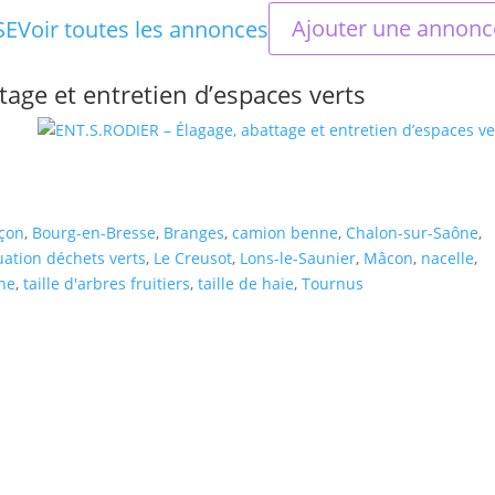
Ajouter une annonc
SE
Voir toutes les annonces
age et entretien d’espaces verts
çon
,
Bourg-en-Bresse
,
Branges
,
camion benne
,
Chalon-sur-Saône
,
uation déchets verts
,
Le Creusot
,
Lons-le-Saunier
,
Mâcon
,
nacelle
,
he
,
taille d'arbres fruitiers
,
taille de haie
,
Tournus