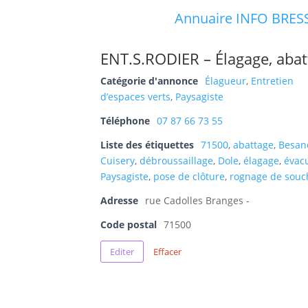
Annuaire INFO BRES
ENT.S.RODIER – Élagage, abatt
Catégorie d'annonce
Élagueur
,
Entretien
d’espaces verts
,
Paysagiste
Téléphone
07 87 66 73 55
Liste des étiquettes
71500
,
abattage
,
Besan
Cuisery
,
débroussaillage
,
Dole
,
élagage
,
évac
Paysagiste
,
pose de clôture
,
rognage de souc
Adresse
rue Cadolles Branges -
Code postal
71500
Editer
Effacer