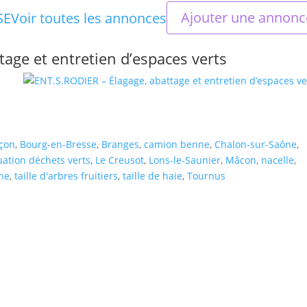
Ajouter une annonc
SE
Voir toutes les annonces
age et entretien d’espaces verts
çon
,
Bourg-en-Bresse
,
Branges
,
camion benne
,
Chalon-sur-Saône
,
uation déchets verts
,
Le Creusot
,
Lons-le-Saunier
,
Mâcon
,
nacelle
,
he
,
taille d'arbres fruitiers
,
taille de haie
,
Tournus