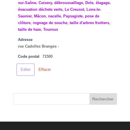
sur-Saône
,
Cuisery
,
débroussaillage
,
Dole
,
élagage
,
évacuation déchets verts
,
Le Creusot
,
Lons-le-
Saunier
,
Mâcon
,
nacelle
,
Paysagiste
,
pose de
clôture
,
rognage de souche
,
taille d'arbres fruitiers
,
taille de haie
,
Tournus
Adresse
rue Cadolles Branges -
Code postal
71500
Editer
Effacer
Rechercher