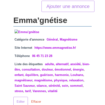
Ajouter une annonce
Emma’gnétise
Catégorie d'annonce
Général
,
Magnétisme
Site Internet
https://www.emmagnetise.fr/
Téléphone
06 45 71 23 28
Liste des étiquettes
adulte
,
alternatif
,
anxiété
,
bien-
être
,
consultation
,
douleur
,
émotionnel
,
énergie
,
enfant
,
équilibre
,
guérison
,
harmonie
,
Louhans
,
magnétiseur
,
magnétisme
,
physique
,
relaxation
,
Saint Sauveur
,
séance
,
sérénité
,
soin
,
sommeil
,
stress
,
tarif
,
Varennes
,
vitalité
Editer
Effacer