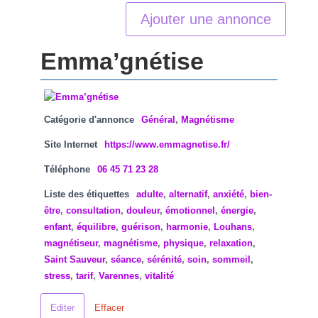
Ajouter une annonce
Emma’gnétise
Catégorie d'annonce
Général
,
Magnétisme
Site Internet
https://www.emmagnetise.fr/
Téléphone
06 45 71 23 28
Liste des étiquettes
adulte
,
alternatif
,
anxiété
,
bien-
être
,
consultation
,
douleur
,
émotionnel
,
énergie
,
enfant
,
équilibre
,
guérison
,
harmonie
,
Louhans
,
magnétiseur
,
magnétisme
,
physique
,
relaxation
,
Saint Sauveur
,
séance
,
sérénité
,
soin
,
sommeil
,
stress
,
tarif
,
Varennes
,
vitalité
Editer
Effacer