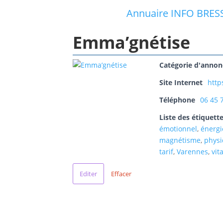
Annuaire INFO BRES
Emma’gnétise
Catégorie d'annon
Site Internet
http
Téléphone
06 45 
Liste des étiquett
émotionnel
,
énergi
magnétisme
,
phys
tarif
,
Varennes
,
vita
Editer
Effacer