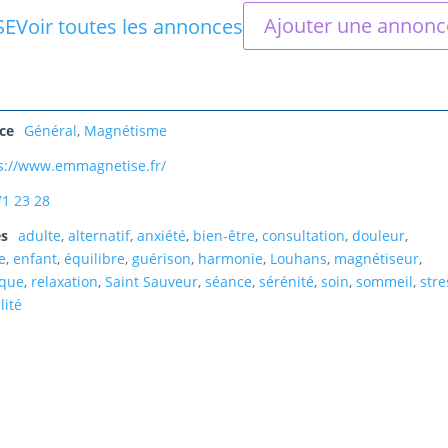
Ajouter une annonc
SE
Voir toutes les annonces
ce
Général
,
Magnétisme
s://www.emmagnetise.fr/
71 23 28
es
adulte
,
alternatif
,
anxiété
,
bien-être
,
consultation
,
douleur
,
e
,
enfant
,
équilibre
,
guérison
,
harmonie
,
Louhans
,
magnétiseur
,
ique
,
relaxation
,
Saint Sauveur
,
séance
,
sérénité
,
soin
,
sommeil
,
stre
lité